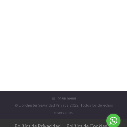
Meta
Acceder
Feed de entradas
Feed de comentarios
WordPress.org
Main menu
© Dorchester Seguridad Privada 2022. Todos los derechos
reservados.
Política de Privacidad
Política de Cookies